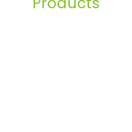
Products
FROM 500 $ / Ft
Construction
MORE INFO