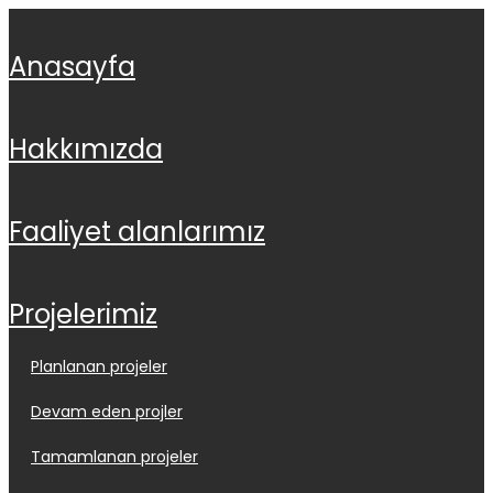
anasayfa
hakkimizda
faali̇yet alanlarimiz
projeleri̇mi̇z
planlanan projeler
devam eden projler
tamamlanan projeler