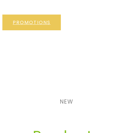
AMET,CONSECTETUR ADIPISCING ELIT
PROMOTIONS
NEW