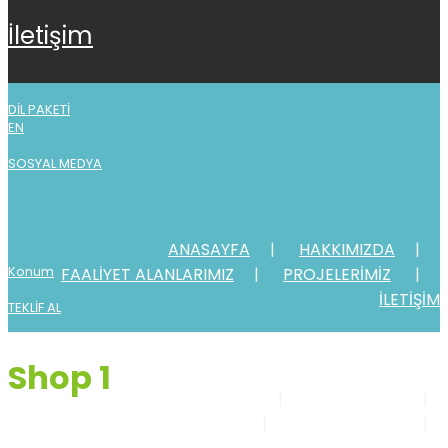
i̇leti̇şi̇m
DİL PAKETİ
EN
SOSYAL MEDYA
ANASAYFA
HAKKIMIZDA
Konum
FAALİYET ALANLARIMIZ
PROJELERİMİZ
İLETİŞİM
TEKLİF AL
Shop 1
ANASAYFA
HAKKIMIZDA
FAALİYET ALANLARIMIZ
PROJELERİMİZ